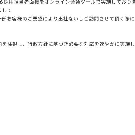
ける採用担当者面接をオンライン会議ツールで実施しており
まして
一部お客様のご要望により出社ないしご訪問させて頂く際
向を注視し、行政方針に基づき必要な対応を速やかに実施し
上げます。
│ お知らせ一覧 │